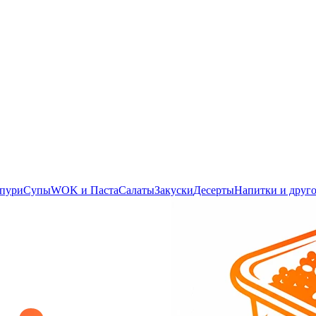
апури
Супы
WOK и Паста
Салаты
Закуски
Десерты
Напитки и друг