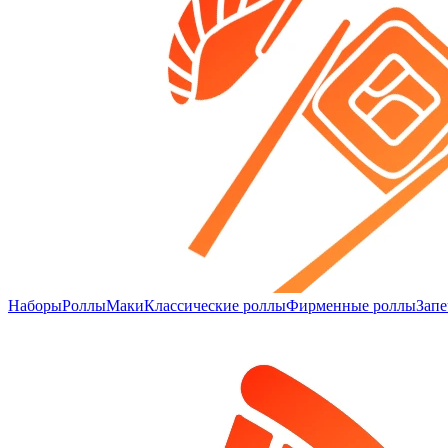
Наборы
Роллы
Маки
Классические роллы
Фирменные роллы
Зап