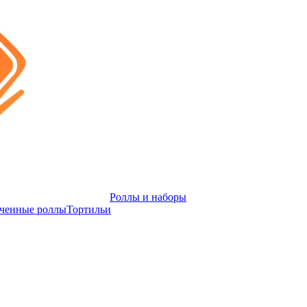
Роллы и наборы
еченные роллы
Тортильи