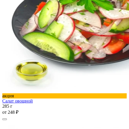
акция
Салат овощной
285 г
от
248 ₽