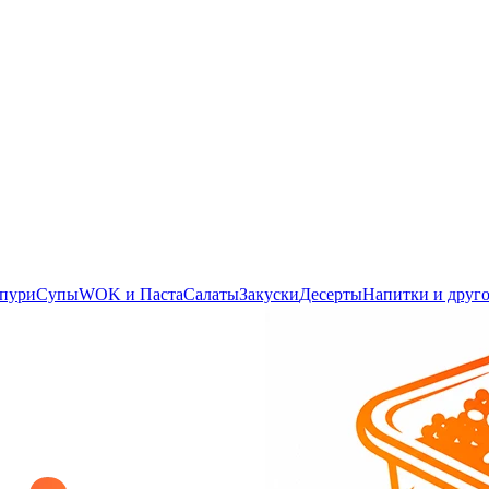
апури
Супы
WOK и Паста
Салаты
Закуски
Десерты
Напитки и друг