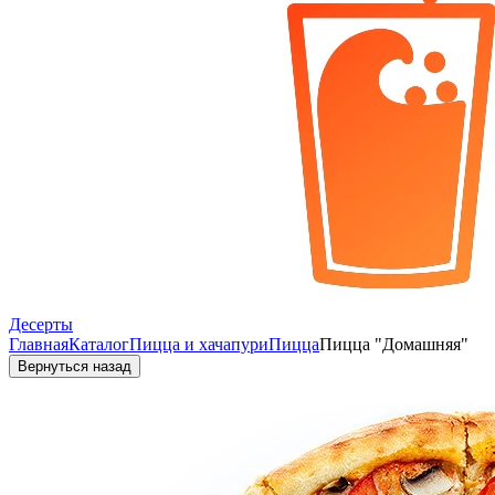
Десерты
Главная
Каталог
Пицца и хачапури
Пицца
Пицца "Домашняя"
Вернуться назад