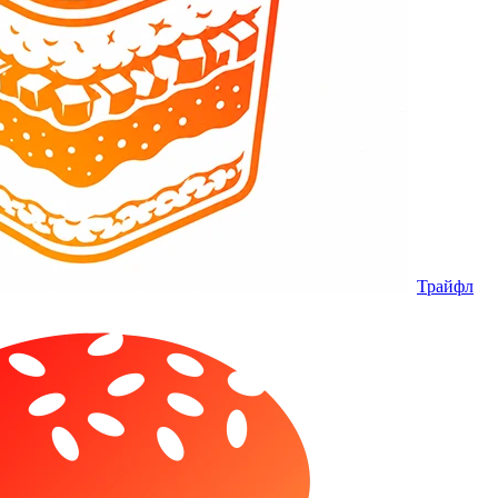
Трайфл