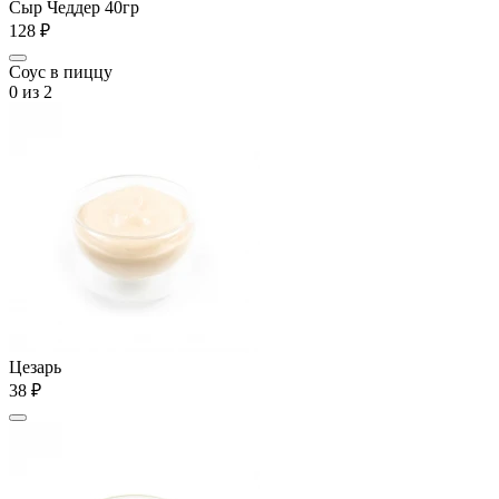
Сыр Чеддер 40гр
128 ₽
Соус в пиццу
0
из 2
Цезарь
38 ₽