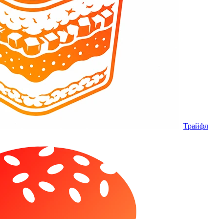
Трайфл